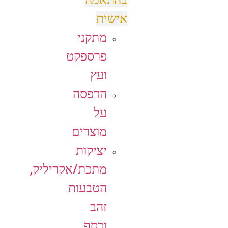
אישית
מתקני
פרספקט
ועץ
הדפסה
על
מוצרים
יציקות
מתכת/אקריליק,
הטבעות
זהב
וכסף