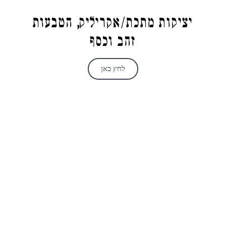
יציקות מתכת/אקריליק, הטבעות
זהב וכסף
לחץ כאן