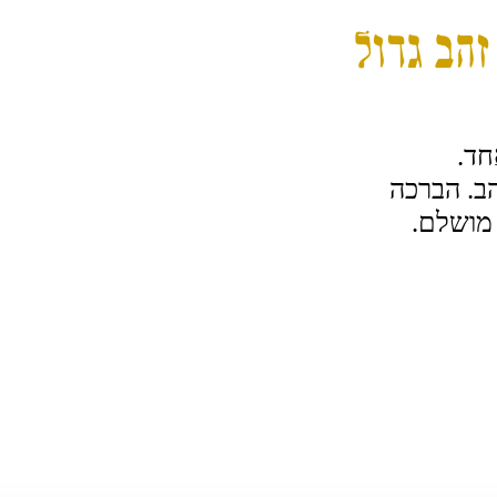
זהב גדול
חד.
הב. הברכה
מושלם.