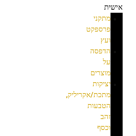
אישית
מתקני
פרספקט
ועץ
הדפסה
על
מוצרים
יציקות
מתכת/אקריליק,
הטבעות
זהב
וכסף