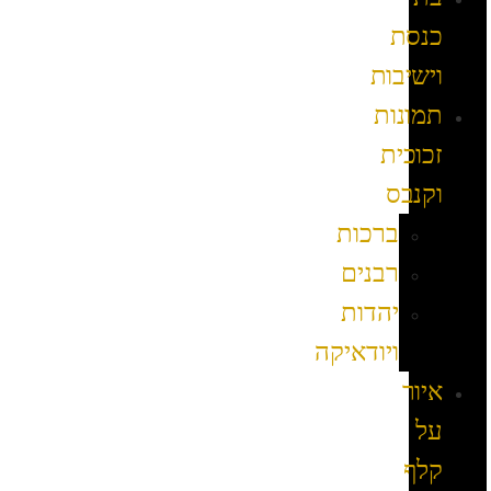
כנסת
וישיבות
תמונות
זכוכית
וקנבס
ברכות
רבנים
יהדות
ויודאיקה
איור
על
קלף