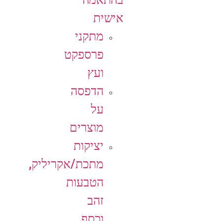
אישית
מתקני
פרספקט
ועץ
הדפסה
על
מוצרים
יציקות
מתכת/אקריליק,
הטבעות
זהב
וכסף