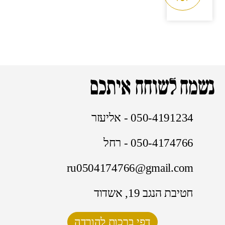
נשמח לשוחח איתכם
050-4191234 - אליעזר
050-4174766 - רחל
ru0504174766@gmail.com
חטיבת הנגב 19, אשדוד
דפי ברכות להורדה