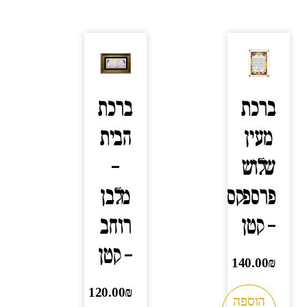
ברכת
ברכת
מעין
הבית
שלוש
–
פרספקס
מלבן
– קטן
רוחב
– קטן
140.00
₪
120.00
₪
הוספה