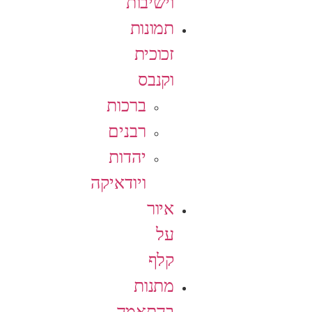
וישיבות
תמונות
זכוכית
וקנבס
ברכות
רבנים
יהדות
ויודאיקה
איור
על
קלף
מתנות
בהתאמה