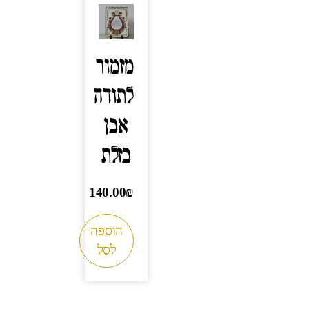
מזמור
לתודה
אבן
בזלת
140.00
₪
הוספה
לסל