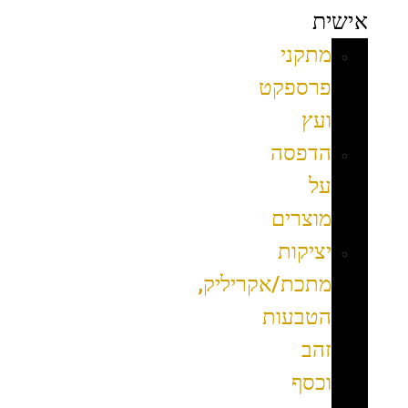
אישית
מתקני
פרספקט
ועץ
הדפסה
על
מוצרים
יציקות
מתכת/אקריליק,
הטבעות
זהב
וכסף