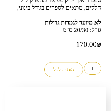
סטנדר אקריליק מפואר מתפרק ל 2
חלקים, מתאים לספרים בגודל בינוני,
לא מיועד לגמרות גדולות
גודל: 20/30 ס"מ
170.00
₪
כמות
של
הוספה לסל
סטנדר
והגית
בו
-
אקריליק
מפואר