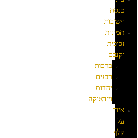
כנסת
וישיבות
תמונות
זכוכית
וקנבס
ברכות
רבנים
יהדות
ויודאיקה
איור
על
קלף