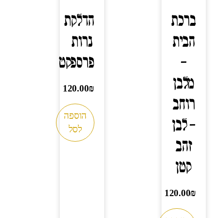
ברכת
הדלקת
הבית
נרות
–
פרספקט
מלבן
120.00
₪
רוחב
הוספה
– לבן
לסל
זהב
קטן
120.00
₪