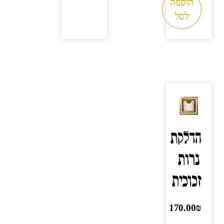
הוספה
לסל
הדלקת
נרות
זכוכית
170.00
₪