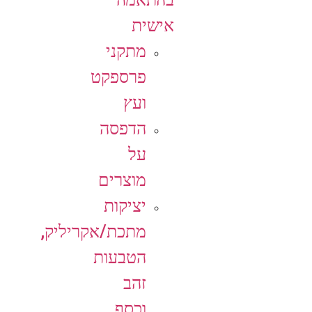
אישית
מתקני
פרספקט
ועץ
הדפסה
על
מוצרים
יציקות
מתכת/אקריליק,
הטבעות
זהב
וכסף