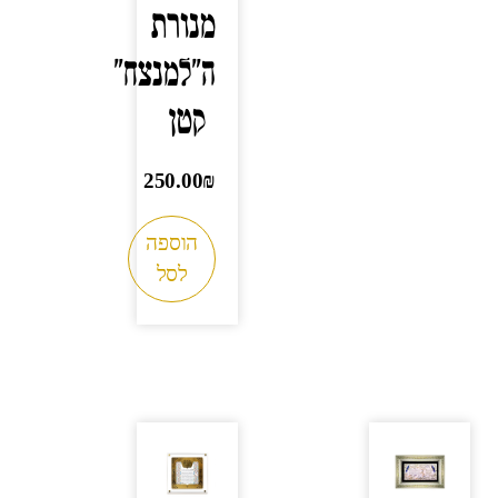
מנורת
ה"למנצח"
קטן
250.00
₪
הוספה
לסל