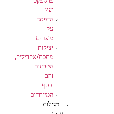
פרספקט
ועץ
הדפסה
על
מוצרים
יציקות
מתכת/אקריליק,
הטבעות
זהב
וכסף
המיוחדים
מגילות