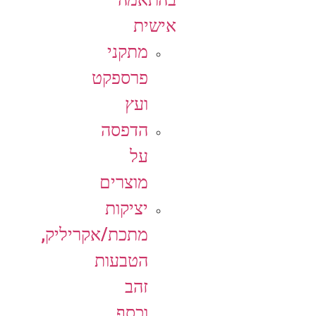
אישית
מתקני
פרספקט
ועץ
הדפסה
על
מוצרים
יציקות
מתכת/אקריליק,
הטבעות
זהב
וכסף