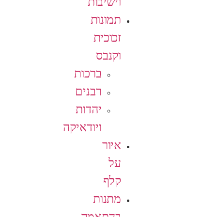
וישיבות
תמונות
זכוכית
וקנבס
ברכות
רבנים
יהדות
ויודאיקה
איור
על
קלף
מתנות
בהתאמה