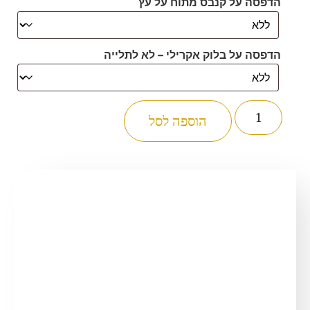
הדפסה על קנבס מתוח על עץ
הדפסה על בלוק אקרילי – לא לתלייה
כמות
של
הוספה לסל
2341
-
ברכת
מודים
דרבנן
מעוצבת
להדפסה
על
קנבס
או
זכוכית