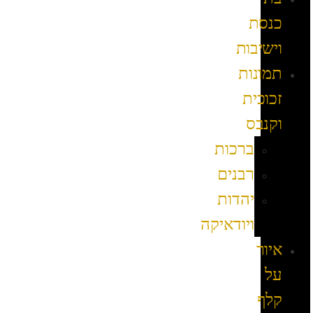
כנסת
וישיבות
תמונות
זכוכית
וקנבס
ברכות
רבנים
יהדות
ויודאיקה
איור
על
קלף