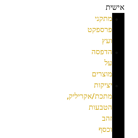
אישית
מתקני
פרספקט
ועץ
הדפסה
על
מוצרים
יציקות
מתכת/אקריליק,
הטבעות
זהב
וכסף