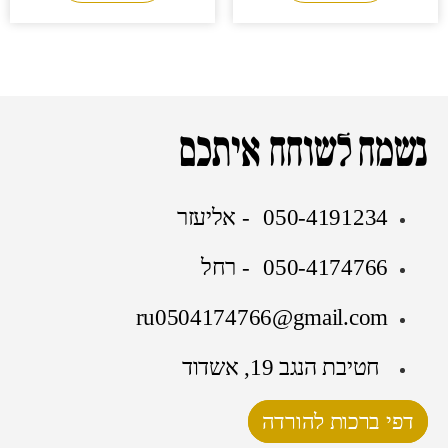
נשמח לשוחח איתכם
050-4191234 - אליעזר
050-4174766 - רחל
ru0504174766@gmail.com
חטיבת הנגב 19, אשדוד
דפי ברכות להורדה