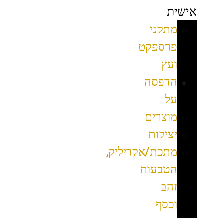
אישית
מתקני
פרספקט
ועץ
הדפסה
על
מוצרים
יציקות
מתכת/אקריליק,
הטבעות
זהב
וכסף