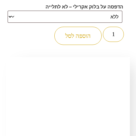
הדפסה על בלוק אקרילי – לא לתלייה
כמות
של
הוספה לסל
2345
-
ברכת
בריך
שמה
מעוצבת
על
קלף
עם
נרות