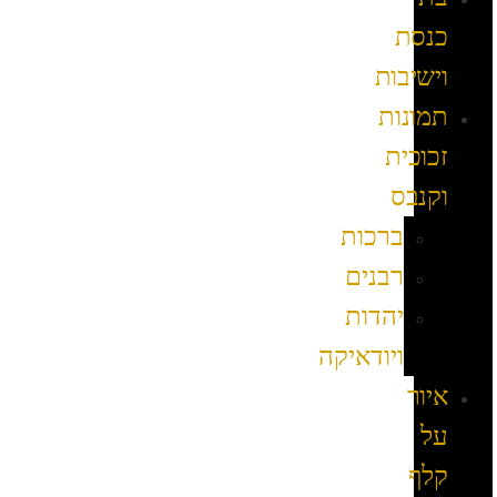
כנסת
וישיבות
תמונות
זכוכית
וקנבס
ברכות
רבנים
יהדות
ויודאיקה
איור
על
קלף