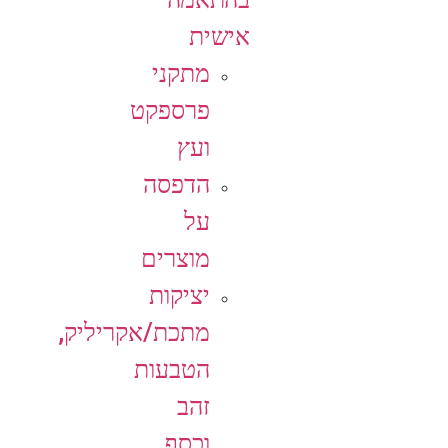
אישית
מתקני
פרספקט
ועץ
הדפסה
על
מוצרים
יציקות
מתכת/אקריליק,
הטבעות
זהב
וכסף