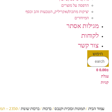
הדפסה על מוצרים
יציקות מתכת/אקריליק, הטבעות זהב וכסף
המיוחדים
מגילות אסתר
לקוחות
צור קשר
חיפוש
0
0.00
₪
עגלת
קניות
עמוד הבית
/
תמונות זכוכית וקנבס
/
ברכות
/
ברכות שונות
/ 2350 – תמונה של כיתוב שיויתי ה' לנגדי תמיד על קנבס או זכוכית