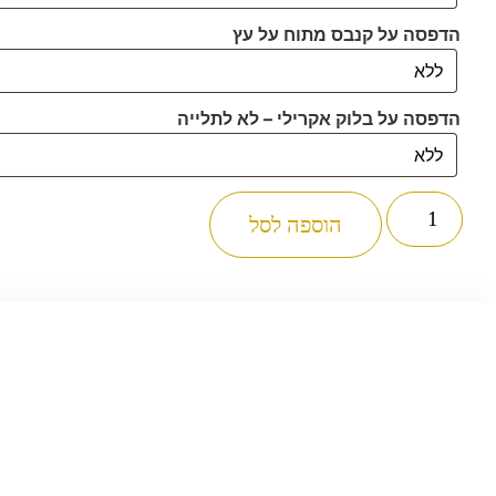
הדפסה על קנבס מתוח על עץ
הדפסה על בלוק אקרילי – לא לתלייה
כמות
של
הוספה לסל
2350
-
תמונה
של
כיתוב
שיויתי
ה'
לנגדי
תמיד
על
קנבס
או
זכוכית