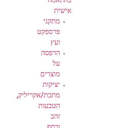
אישית
מתקני
פרספקט
ועץ
הדפסה
על
מוצרים
יציקות
מתכת/אקריליק,
הטבעות
זהב
וכסף