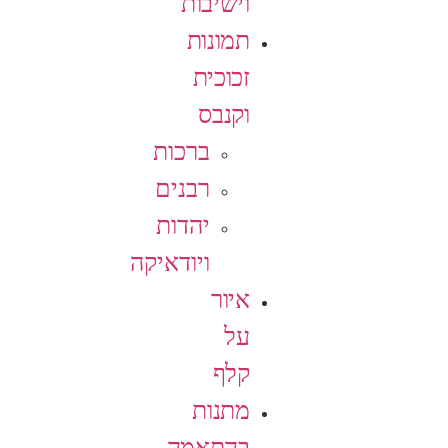
וישיבות
תמונות
זכוכית
וקנבס
ברכות
רבנים
יהדות
ויודאיקה
איור
על
קלף
מתנות
בהתאמה