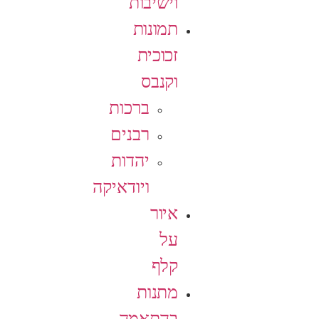
וישיבות
תמונות
זכוכית
וקנבס
ברכות
רבנים
יהדות
ויודאיקה
איור
על
קלף
מתנות
בהתאמה