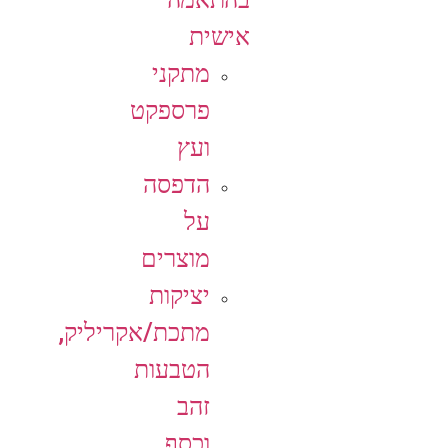
אישית
מתקני
פרספקט
ועץ
הדפסה
על
מוצרים
יציקות
מתכת/אקריליק,
הטבעות
זהב
וכסף