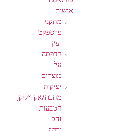
אישית
מתקני
פרספקט
ועץ
הדפסה
על
מוצרים
יציקות
מתכת/אקריליק,
הטבעות
זהב
וכסף