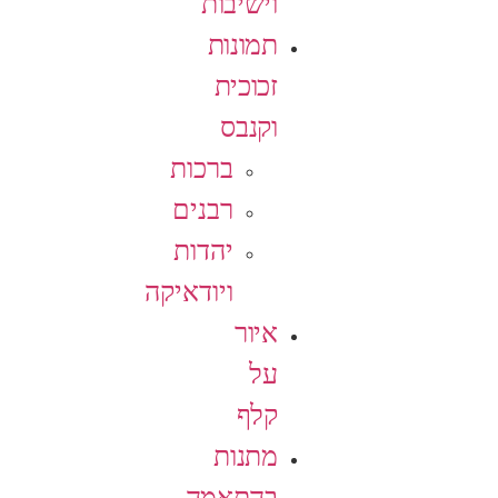
וישיבות
תמונות
זכוכית
וקנבס
ברכות
רבנים
יהדות
ויודאיקה
איור
על
קלף
מתנות
בהתאמה