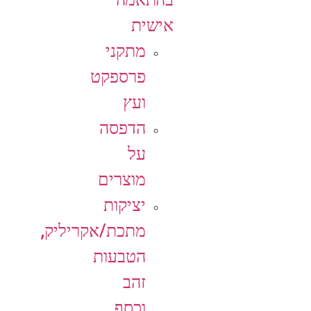
אישית
מתקני
פרספקט
ועץ
הדפסה
על
מוצרים
יציקות
מתכת/אקריליק,
הטבעות
זהב
וכסף