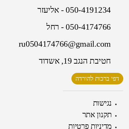
050-4191234 - אליעזר
050-4174766 - רחל
ru0504174766@gmail.com
חטיבת הנגב 19, אשדוד
דפי ברכות להורדה
נגישות
תקנון אתר
מדיניות פרטיות