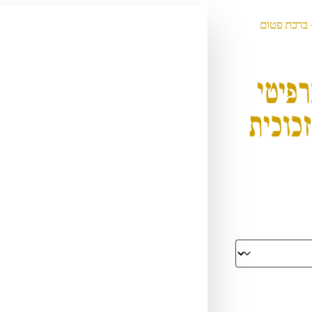
254 – ברכת פטום
רפיטי
כוכית