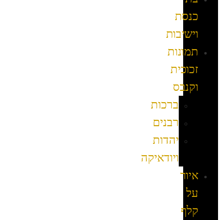
כנסת
וישיבות
תמונות
זכוכית
וקנבס
ברכות
רבנים
יהדות
ויודאיקה
איור
על
קלף