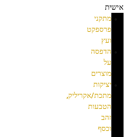
אישית
מתקני
פרספקט
ועץ
הדפסה
על
מוצרים
יציקות
מתכת/אקריליק,
הטבעות
זהב
וכסף