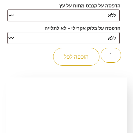
הדפסה על קנבס מתוח על עץ
הדפסה על בלוק אקרילי – לא לתלייה
כמות
של
הוספה לסל
2553
-
ברכת
למנצח
מעוצבת
על
רקע
שיש
לבן
על
קנבס
או
זכוכית