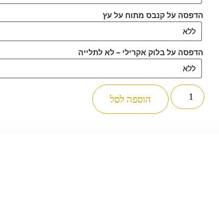
הדפסה על קנבס מתוח על עץ
הדפסה על בלוק אקרילי – לא לתלייה
כמות
של
הוספה לסל
2559
–
ברכת
שיר
למעלות
מודרנית
ומעוצבת
להדפסה
על
קנבס
או
זכוכית