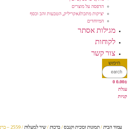
הדפסה על מוצרים
יציקות מתכת/אקריליק, הטבעות זהב וכסף
המיוחדים
מגילות אסתר
לקוחות
צור קשר
חיפוש
0
0.00
₪
עגלת
קניות
עמוד הבית
/
תמונות זכוכית וקנבס
/
ברכות
/
שיר למעלות
/ 2559 – ברכת שיר למעלות מודרנית ומעוצבת להדפסה על קנבס או זכוכית