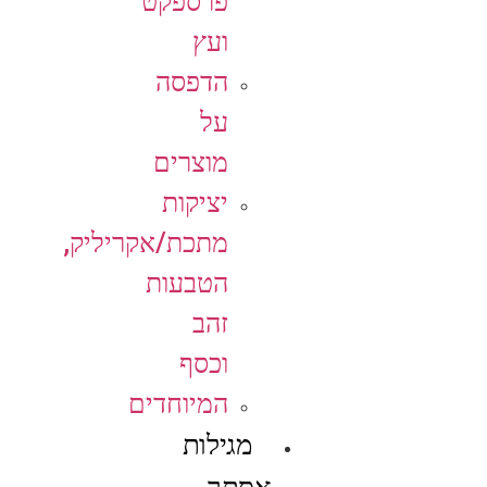
פרספקט
ועץ
הדפסה
על
מוצרים
יציקות
מתכת/אקריליק,
הטבעות
זהב
וכסף
המיוחדים
מגילות