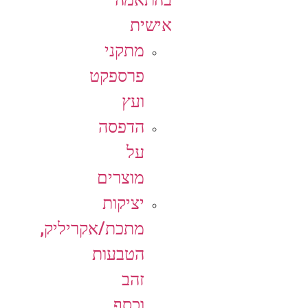
אישית
מתקני
פרספקט
ועץ
הדפסה
על
מוצרים
יציקות
מתכת/אקריליק,
הטבעות
זהב
וכסף