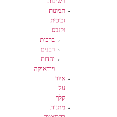
וישיבות
תמונות
זכוכית
וקנבס
ברכות
רבנים
יהדות
ויודאיקה
איור
על
קלף
מתנות
בהתאמה