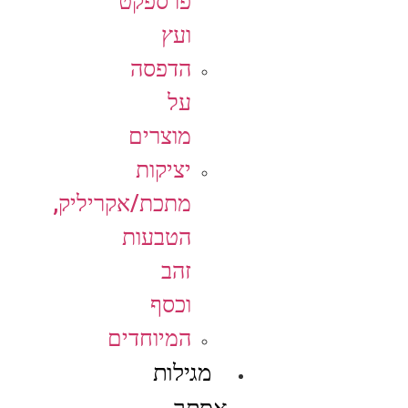
פרספקט
ועץ
הדפסה
על
מוצרים
יציקות
מתכת/אקריליק,
הטבעות
זהב
וכסף
המיוחדים
מגילות