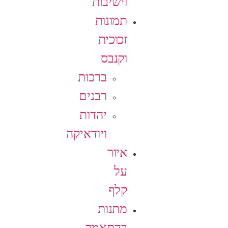
וישיבות
תמונות
זכוכית
וקנבס
ברכות
רבנים
יהדות
ויודאיקה
איור
על
קלף
מתנות
בהתאמה