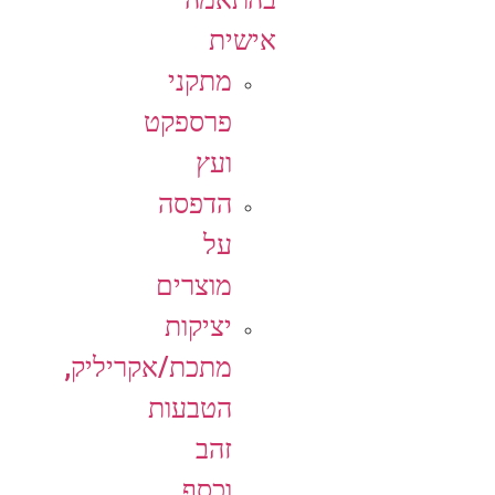
אישית
מתקני
פרספקט
ועץ
הדפסה
על
מוצרים
יציקות
מתכת/אקריליק,
הטבעות
זהב
וכסף