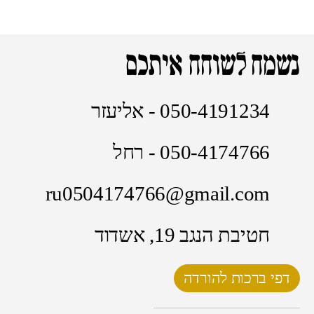
נשמח לשוחח איתכם
050-4191234 - אליעזר
050-4174766 - רחל
ru0504174766@gmail.com
חטיבת הנגב 19, אשדוד
דפי ברכות להורדה