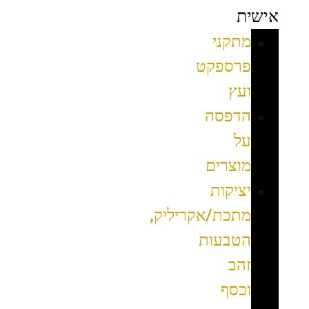
אישית
מתקני
פרספקט
ועץ
הדפסה
על
מוצרים
יציקות
מתכת/אקריליק,
הטבעות
זהב
וכסף