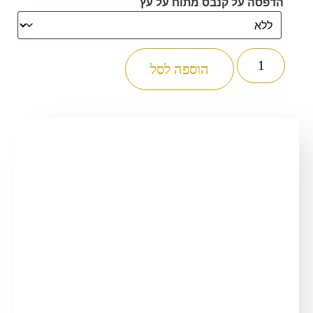
הדפסה על קנבס מתוח על עץ
כמות
של
הוספה לסל
2780
-
ברכת
למנצח
להדפסה
על
קנבס
או
זכוכית
מחוסמת