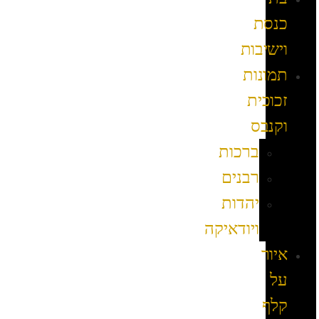
כנסת
וישיבות
תמונות
זכוכית
וקנבס
ברכות
רבנים
יהדות
ויודאיקה
איור
על
קלף