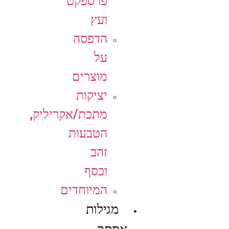
פרספקט
ועץ
הדפסה
על
מוצרים
יציקות
מתכת/אקריליק,
הטבעות
זהב
וכסף
המיוחדים
מגילות