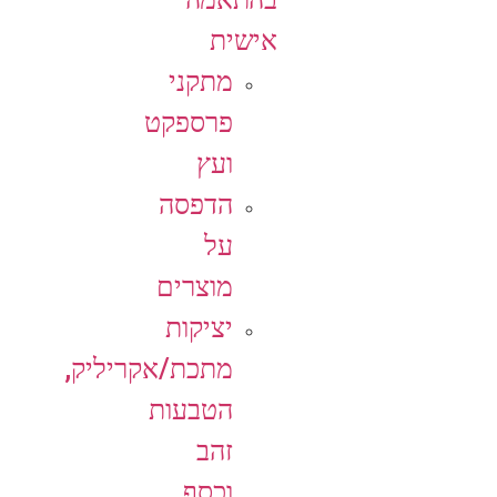
אישית
מתקני
פרספקט
ועץ
הדפסה
על
מוצרים
יציקות
מתכת/אקריליק,
הטבעות
זהב
וכסף