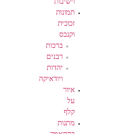
וישיבות
תמונות
זכוכית
וקנבס
ברכות
רבנים
יהדות
ויודאיקה
איור
על
קלף
מתנות
בהתאמה