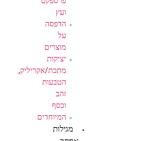
פרספקט
ועץ
הדפסה
על
מוצרים
יציקות
מתכת/אקריליק,
הטבעות
זהב
וכסף
המיוחדים
מגילות