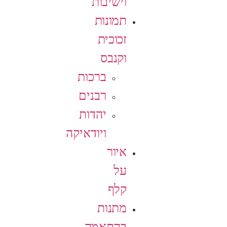
וישיבות
תמונות
זכוכית
וקנבס
ברכות
רבנים
יהדות
ויודאיקה
איור
על
קלף
מתנות
בהתאמה