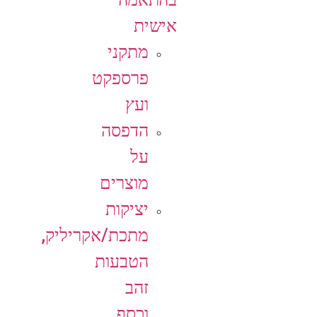
אישית
מתקני
פרספקט
ועץ
הדפסה
על
מוצרים
יציקות
מתכת/אקריליק,
הטבעות
זהב
וכסף