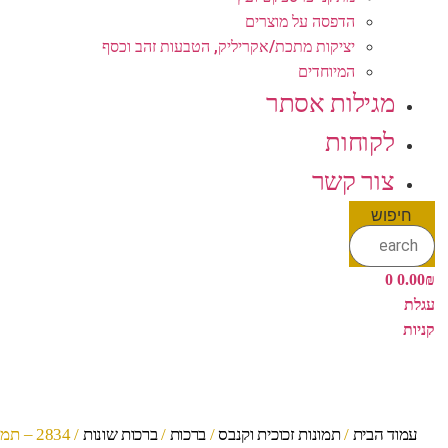
הדפסה על מוצרים
יציקות מתכת/אקריליק, הטבעות זהב וכסף
המיוחדים
מגילות אסתר
לקוחות
צור קשר
חיפוש
0
0.00
₪
עגלת
קניות
עמוד הבית
/
תמונות זכוכית וקנבס
/
ברכות
/
ברכות שונות
/ 2834 – תמונה של מזמור לדוד להדפסה על קנבס או זכוכית מחוסמת