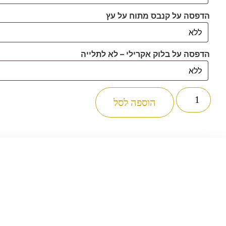
הדפסה על קנבס מתוח על עץ
הדפסה על בלוק אקרילי – לא לתלייה
כמות
של
הוספה לסל
2834
-
תמונה
של
מזמור
לדוד
להדפסה
על
קנבס
או
זכוכית
מחוסמת