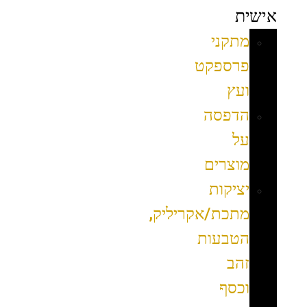
אישית
מתקני
פרספקט
ועץ
הדפסה
על
מוצרים
יציקות
מתכת/אקריליק,
הטבעות
זהב
וכסף