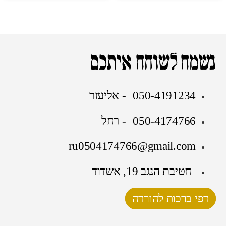
נשמח לשוחח איתכם
050-4191234 - אליעזר
050-4174766 - רחל
ru0504174766@gmail.com
חטיבת הנגב 19, אשדוד
דפי ברכות להורדה