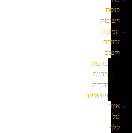
כנסת
וישיבות
תמונות
זכוכית
וקנבס
ברכות
רבנים
יהדות
ויודאיקה
איור
על
קלף