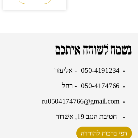
נשמח לשוחח איתכם
050-4191234 - אליעזר
050-4174766 - רחל
ru0504174766@gmail.com
חטיבת הנגב 19, אשדוד
דפי ברכות להורדה