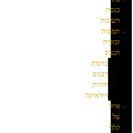
כנסת
וישיבות
תמונות
זכוכית
וקנבס
ברכות
רבנים
יהדות
ויודאיקה
איור
על
קלף