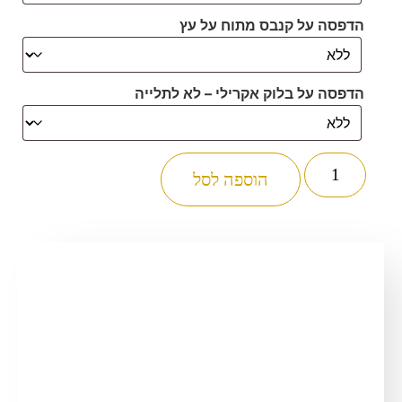
הדפסה על קנבס מתוח על עץ
הדפסה על בלוק אקרילי – לא לתלייה
כמות
של
הוספה לסל
3091
-
ציור
של
הכותל
המערבי
בשקיעה
להדפסה
על
קנבס
או
זכוכית
מחוסמת