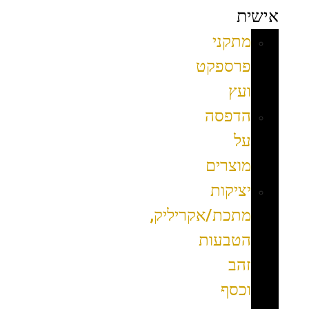
אישית
מתקני
פרספקט
ועץ
הדפסה
על
מוצרים
יציקות
מתכת/אקריליק,
הטבעות
זהב
וכסף