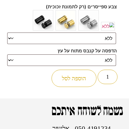
צבע ספייסרים (רק לתמונת זכוכית)
הדפסה על קנבס מתוח על עץ
הוספה לסל
נשמח לשוחח איתכם
050-4191234 - אליעזר