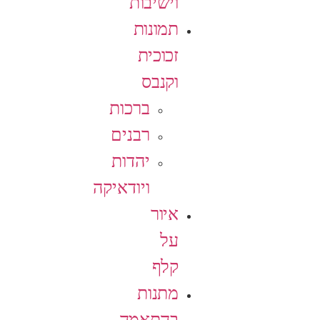
וישיבות
תמונות
זכוכית
וקנבס
ברכות
רבנים
יהדות
ויודאיקה
איור
על
קלף
מתנות
בהתאמה