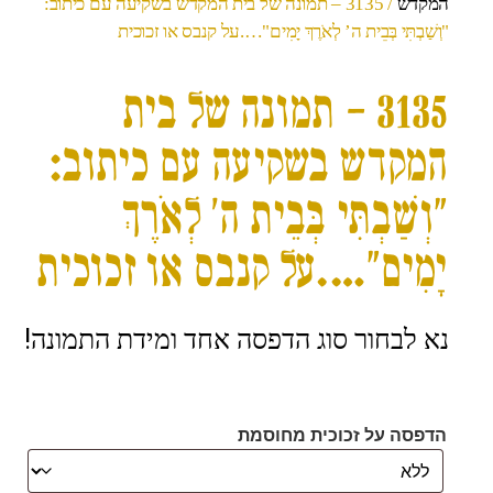
המקדש
/ 3135 – תמונה של בית המקדש בשקיעה עם כיתוב:
"וְשַׁבְתִּי בְּבֵית ה’ לְאֹרֶךְ יָמִים"….על קנבס או זכוכית
3135 – תמונה של בית
המקדש בשקיעה עם כיתוב:
"וְשַׁבְתִּי בְּבֵית ה’ לְאֹרֶךְ
יָמִים"….על קנבס או זכוכית
נא לבחור סוג הדפסה אחד ומידת התמונה!
הדפסה על זכוכית מחוסמת