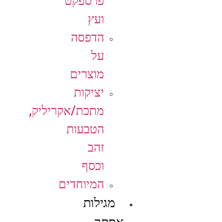
פרספקט
ועץ
הדפסה
על
מוצרים
יציקות
מתכת/אקריליק,
הטבעות
זהב
וכסף
המיוחדים
מגילות