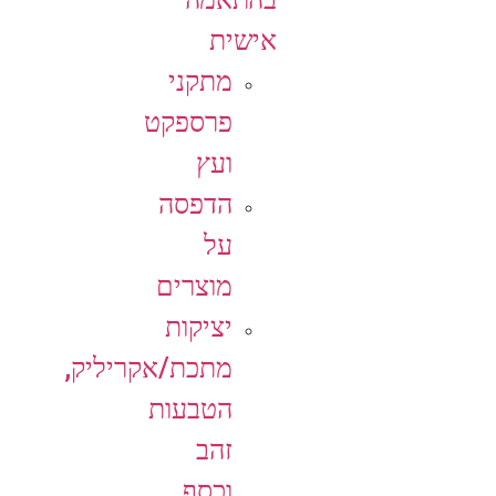
אישית
מתקני
פרספקט
ועץ
הדפסה
על
מוצרים
יציקות
מתכת/אקריליק,
הטבעות
זהב
וכסף