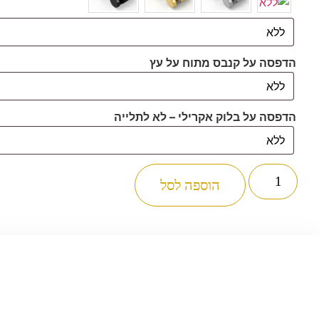
הדפסה על קנבס מתוח על עץ
הדפסה על בלוק אקרילי – לא לתלייה
כמות
של
הוספה לסל
3135
-
תמונה
של
בית
המקדש
עם
כיתוב:
"ושבתי
בבית
ה'
לאורך