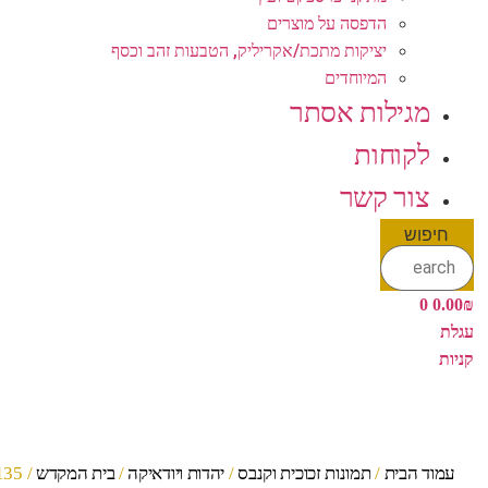
הדפסה על מוצרים
יציקות מתכת/אקריליק, הטבעות זהב וכסף
המיוחדים
מגילות אסתר
לקוחות
צור קשר
חיפוש
0
0.00
₪
עגלת
קניות
עמוד הבית
/
תמונות זכוכית וקנבס
/
יהדות ויודאיקה
/
בית המקדש
/ 3135 – תמונה של בית המקדש עם כיתוב: "ושבתי בבית ה' לאורך ימים"….על קנבס או זכוכית