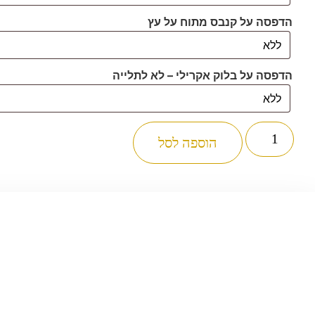
הדפסה על קנבס מתוח על עץ
הדפסה על בלוק אקרילי – לא לתלייה
כמות
של
הוספה לסל
5008
-
תמונה
של
האדמו"ר
מגור
שליט"א
להדפסה
על
קנבס
או
זכוכית
מחוסמת