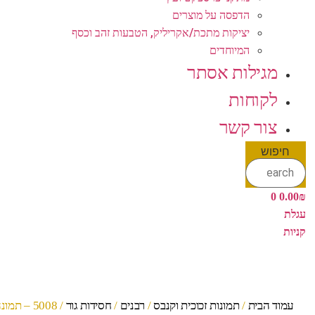
הדפסה על מוצרים
יציקות מתכת/אקריליק, הטבעות זהב וכסף
המיוחדים
מגילות אסתר
לקוחות
צור קשר
חיפוש
0
0.00
₪
עגלת
קניות
עמוד הבית
/
תמונות זכוכית וקנבס
/
רבנים
/
חסידות גור
/ 5008 – תמונה של האדמו"ר מגור שליט"א להדפסה על קנבס או זכוכית מחוסמת