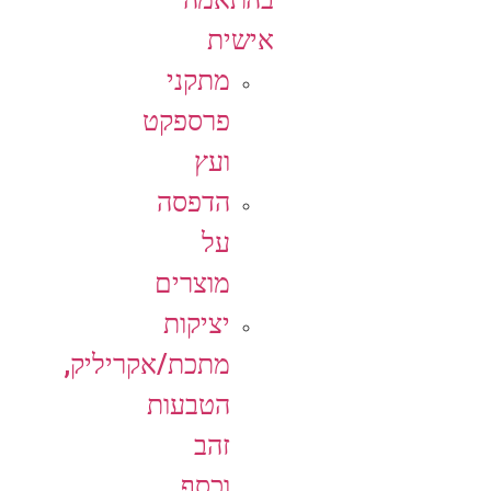
אישית
מתקני
פרספקט
ועץ
הדפסה
על
מוצרים
יציקות
מתכת/אקריליק,
הטבעות
זהב
וכסף