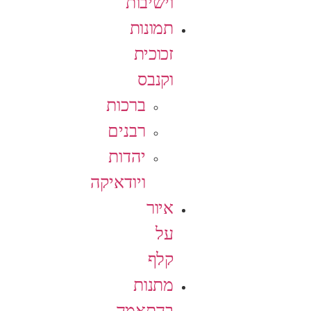
וישיבות
תמונות
זכוכית
וקנבס
ברכות
רבנים
יהדות
ויודאיקה
איור
על
קלף
מתנות
בהתאמה