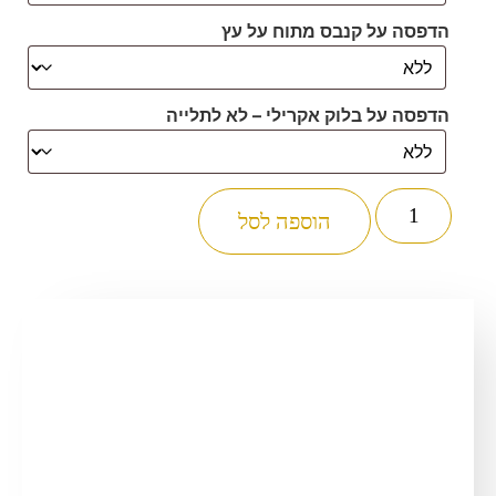
הדפסה על קנבס מתוח על עץ
הדפסה על בלוק אקרילי – לא לתלייה
כמות
של
הוספה לסל
6009
-
תמונה
של
הרב
אלעזר
מנחם
מן
שך
להדפסה
על
קנבס
או
זכוכית