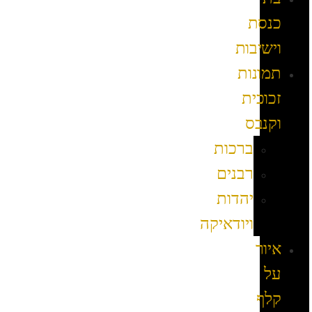
כנסת
וישיבות
תמונות
זכוכית
וקנבס
ברכות
רבנים
יהדות
ויודאיקה
איור
על
קלף