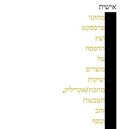
אישית
מתקני
פרספקט
ועץ
הדפסה
על
מוצרים
יציקות
מתכת/אקריליק,
הטבעות
זהב
וכסף