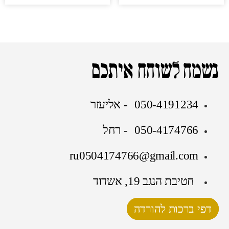
נשמח לשוחח איתכם
050-4191234 - אליעזר
050-4174766 - רחל
ru0504174766@gmail.com
חטיבת הנגב 19, אשדוד
דפי ברכות להורדה