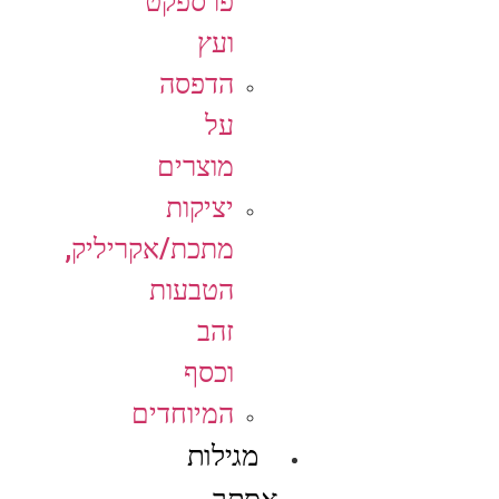
פרספקט
ועץ
הדפסה
על
מוצרים
יציקות
מתכת/אקריליק,
הטבעות
זהב
וכסף
המיוחדים
מגילות