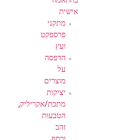
אישית
מתקני
פרספקט
ועץ
הדפסה
על
מוצרים
יציקות
מתכת/אקריליק,
הטבעות
זהב
וכסף