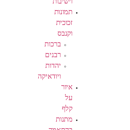
וישיבות
תמונות
זכוכית
וקנבס
ברכות
רבנים
יהדות
ויודאיקה
איור
על
קלף
מתנות
בהתאמה